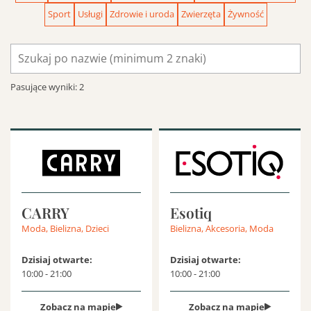
Sport
Usługi
Zdrowie i uroda
Zwierzęta
Żywność
Jak dojadę do Nowej Stacji
Szukaj
lokalu
Parking w Nowej Stacji Pruszków
po
Pasujące wyniki:
2
nazwie
Plan centrum
Sala konferencyjna
CARRY
Esotiq
Szukaj
Moda, Bielizna, Dzieci
Bielizna, Akcesoria, Moda
Dzisiaj otwarte:
Dzisiaj otwarte:
10:00 - 21:00
10:00 - 21:00
Zobacz na mapie
Zobacz na mapie