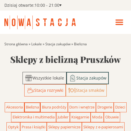
Dzisiaj otwarte:
10:00 - 21:00
Zamk
men
Wszystkie sklepy
Pokaż
Otwó
podm
menu
Wszys
Kino
Strona główna
»
Lokale
»
Stacja zakupów
»
Bielizna
sklepy
Sklepy z bielizną Pruszków
Fitness
Search:
Szukaj
Promocje
Wszystkie lokale
Stacja zakupów
Stacja rozrywki
Stacja smaków
Aktualności i wydarzenia
Pokaż
podm
Akcesoria
Bielizna
Biura podróży
Dom i wnętrze
Drogerie
Dzieci
Aktual
Udogodnienia
i
Elektronika i multimedia
Jubiler
Księgarnie
Moda
Obuwie
wydar
Optyk
Prasa i książki
Sklepy papiernicze
Sklepy z e-papierosami
Godziny otwarcia