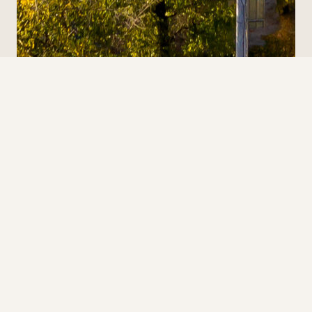
Centrum Handlowo-Rozrywkowe Nowa Stacja
ul. Sienkiewicza 19
05-800 Pruszków