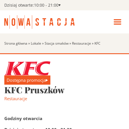
Dzisiaj otwarte:
10:00 - 21:00
Zamk
men
Wszystkie sklepy
Pokaż
Otwó
podm
menu
Wszys
Kino
Strona główna
»
Lokale
»
Stacja smaków
»
Restauracje
»
KFC
sklepy
Fitness
Search:
Szukaj
Promocje
Dostępna promocja
KFC Pruszków
Aktualności i wydarzenia
Pokaż
Restauracje
podm
Aktual
Udogodnienia
i
Godziny otwarcia
wydar
Godziny otwarcia