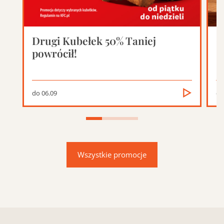
Drugi Kubełek 50% Taniej
C
powrócił!
do 06.09
do
Wszystkie promocje