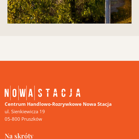
Centrum Handlowo-Rozrywkowe Nowa Stacja
ul. Sienkiewicza 19
05-800 Pruszków
Na skróty