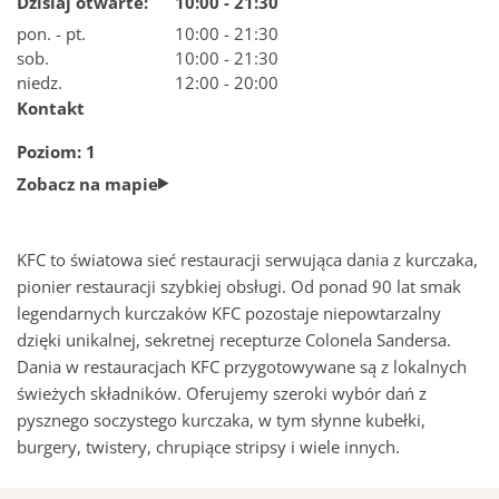
Dzisiaj otwarte:
10:00 - 21:30
pon. - pt.
10:00 - 21:30
Jak dojadę do Nowej Stacji
sob.
10:00 - 21:30
niedz.
12:00 - 20:00
Kontakt
Parking w Nowej Stacji Pruszków
Poziom: 1
Zobacz na mapie
Plan centrum
Sala konferencyjna
KFC to światowa sieć restauracji serwująca dania z kurczaka,
pionier restauracji szybkiej obsługi. Od ponad 90 lat smak
legendarnych kurczaków KFC pozostaje niepowtarzalny
dzięki unikalnej, sekretnej recepturze Colonela Sandersa.
Szukaj
Dania w restauracjach KFC przygotowywane są z lokalnych
świeżych składników. Oferujemy szeroki wybór dań z
pysznego soczystego kurczaka, w tym słynne kubełki,
burgery, twistery, chrupiące stripsy i wiele innych.