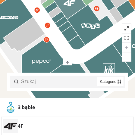
Jak dojadę do Nowej Stacji
Parking w Nowej Stacji Pruszków
Plan centrum
Sala konferencyjna
Szukaj