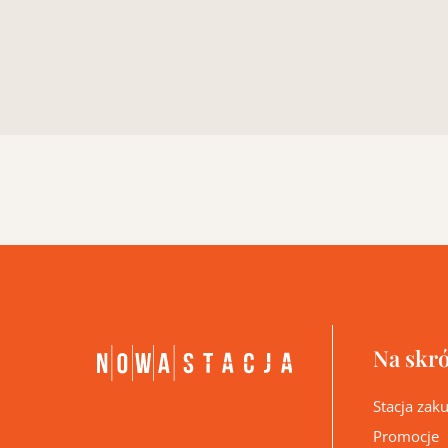
Na skró
Stacja za
Promocje