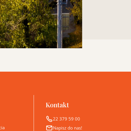
Kontakt
22 379 59 00
cia
Napisz do nas!