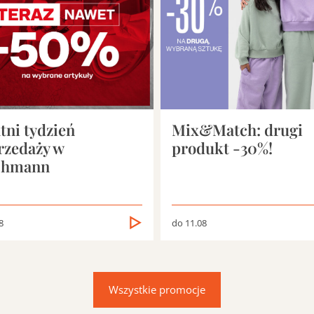
tni tydzień
Mix&Match: drugi
rzedaży w
produkt -30%!
chmann
8
do 11.08
Wszystkie promocje