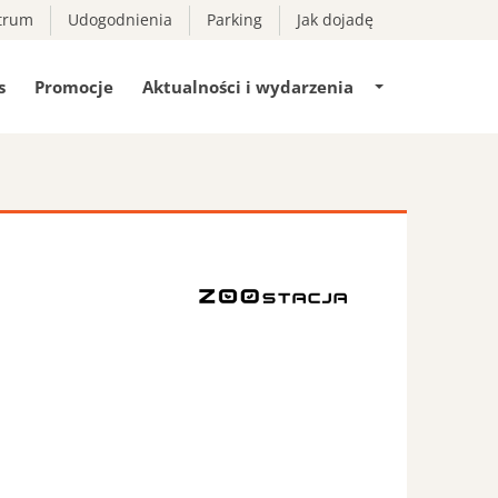
trum
Udogodnienia
Parking
Jak dojadę
s
Promocje
Aktualności i wydarzenia
Pokaż/ukryj
podmenu
Aktualności
i
wydarzenia