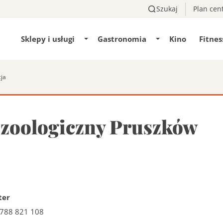
Szukaj
Plan cen
Sklepy i usługi
Gastronomia
Kino
Fitnes
Pokaż/ukryj
Pokaż/ukryj
podmenu
podmenu
Sklepy
Gastronomia
i
ja
usługi
Szukaj
 zoologiczny Pruszków
ter
 788 821 108