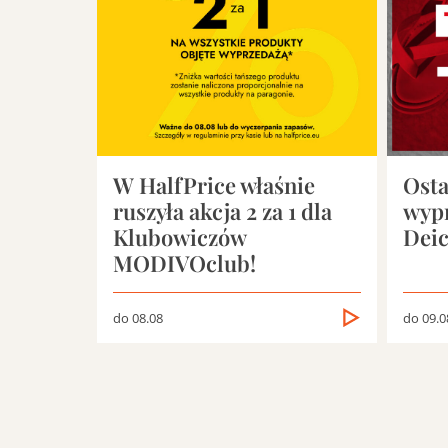
W HalfPrice właśnie
Osta
ruszyła akcja 2 za 1 dla
wyp
Klubowiczów
Dei
MODIVOclub!
do 08.08
do 09.0