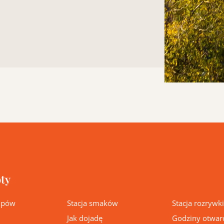
ty
kupów
Stacja smaków
Stacja rozrywki
Jak dojadę
Godziny otwar