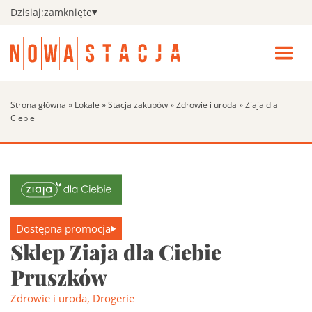
Dzisiaj:
zamknięte
Zamk
men
Wszystkie sklepy
Pokaż
Otwó
podm
menu
Wszys
Kino
Strona główna
»
Lokale
»
Stacja zakupów
»
Zdrowie i uroda
»
Ziaja dla
sklepy
Ciebie
Fitness
Search:
Szukaj
Promocje
Aktualności i wydarzenia
Pokaż
Dostępna promocja
podm
Sklep Ziaja dla Ciebie
Aktual
Udogodnienia
Pruszków
i
wydar
Zdrowie i uroda
,
Drogerie
Godziny otwarcia