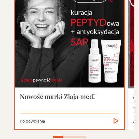
Nowość marki Ziaja med!
O
D
do odwołania
do 