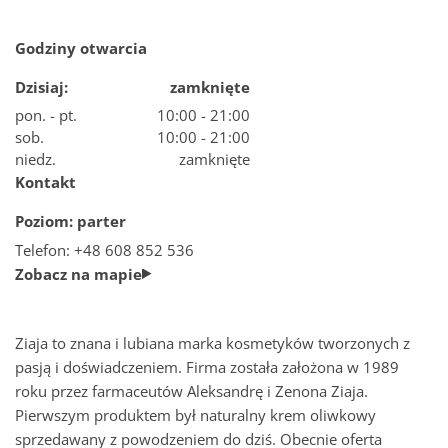
Godziny otwarcia
Jak dojadę do Nowej Stacji
Dzisiaj:
zamknięte
Parking w Nowej Stacji Pruszków
pon. - pt.
10:00 - 21:00
sob.
10:00 - 21:00
niedz.
zamknięte
Plan centrum
Kontakt
Poziom: parter
Sala konferencyjna
Telefon: +48 608 852 536
Zobacz na mapie
Szukaj
Ziaja to znana i lubiana marka kosmetyków tworzonych z
pasją i doświadczeniem. Firma została założona w 1989
roku przez farmaceutów Aleksandrę i Zenona Ziaja.
Pierwszym produktem był naturalny krem oliwkowy
sprzedawany z powodzeniem do dziś. Obecnie oferta