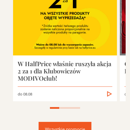
W HalfPrice właśnie ruszyła akcja
O
2 za 1 dla Klubowiczów
D
MODIVOclub!
do 08.08
do 
Wszystkie promocje