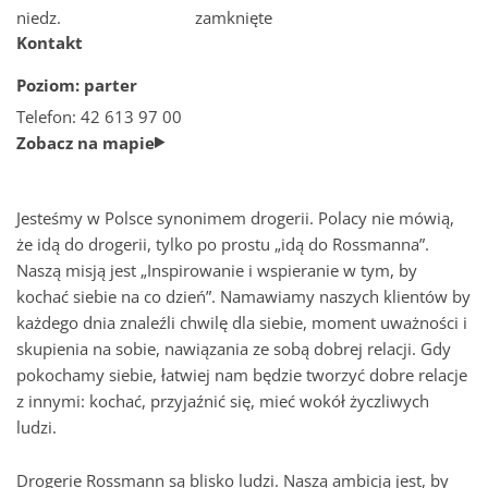
niedz.
zamknięte
Kontakt
Jak dojadę do Nowej Stacji
Poziom: parter
Telefon: 42 613 97 00
Parking w Nowej Stacji Pruszków
Zobacz na mapie
Plan centrum
Jesteśmy w Polsce synonimem drogerii. Polacy nie mówią,
że idą do drogerii, tylko po prostu „idą do Rossmanna”.
Sala konferencyjna
Naszą misją jest „Inspirowanie i wspieranie w tym, by
kochać siebie na co dzień”. Namawiamy naszych klientów by
każdego dnia znaleźli chwilę dla siebie, moment uważności i
Szukaj
skupienia na sobie, nawiązania ze sobą dobrej relacji. Gdy
pokochamy siebie, łatwiej nam będzie tworzyć dobre relacje
z innymi: kochać, przyjaźnić się, mieć wokół życzliwych
ludzi.
Drogerie Rossmann są blisko ludzi. Naszą ambicją jest, by