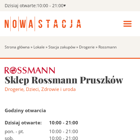
Dzisiaj otwarte:
10:00 - 21:00
Zamk
men
Wszystkie sklepy
Pokaż
Otwó
podm
menu
Wszys
Kino
Strona główna
»
Lokale
»
Stacja zakupów
»
Drogerie
»
Rossmann
sklepy
Fitness
Search:
Sklep Rossmann Pruszków
Szukaj
Promocje
Drogerie
,
Dzieci
,
Zdrowie i uroda
Aktualności i wydarzenia
Pokaż
podm
Godziny otwarcia
Aktual
Udogodnienia
Dzisiaj otwarte:
10:00 - 21:00
i
wydar
pon. - pt.
10:00 - 21:00
Godziny otwarcia
sob.
10:00 - 21:00