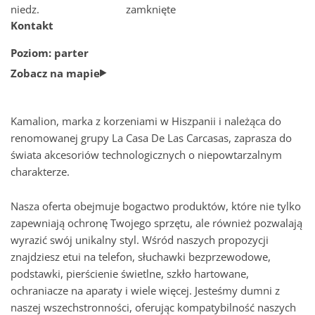
niedz.
zamknięte
Kontakt
Jak dojadę do Nowej Stacji
Poziom: parter
Zobacz na mapie
Parking w Nowej Stacji Pruszków
Plan centrum
Kamalion, marka z korzeniami w Hiszpanii i należąca do
renomowanej grupy La Casa De Las Carcasas, zaprasza do
świata akcesoriów technologicznych o niepowtarzalnym
Sala konferencyjna
charakterze.
Nasza oferta obejmuje bogactwo produktów, które nie tylko
Szukaj
zapewniają ochronę Twojego sprzętu, ale również pozwalają
wyrazić swój unikalny styl. Wśród naszych propozycji
znajdziesz etui na telefon, słuchawki bezprzewodowe,
podstawki, pierścienie świetlne, szkło hartowane,
ochraniacze na aparaty i wiele więcej. Jesteśmy dumni z
naszej wszechstronności, oferując kompatybilność naszych