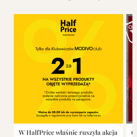
W HalfPrice właśnie ruszyła akcja
O