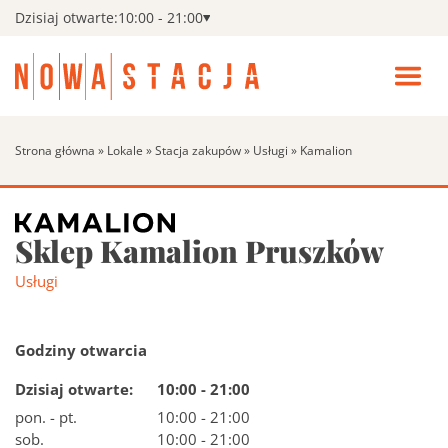
Dzisiaj otwarte:
10:00 - 21:00
Zamk
men
Wszystkie sklepy
Pokaż
Otwó
podm
menu
Wszys
Kino
Strona główna
»
Lokale
»
Stacja zakupów
»
Usługi
»
Kamalion
sklepy
Fitness
Sklep Kamalion Pruszków
Search:
Szukaj
Promocje
Usługi
Aktualności i wydarzenia
Pokaż
podm
Godziny otwarcia
Aktual
Udogodnienia
Dzisiaj otwarte:
10:00 - 21:00
i
pon. - pt.
10:00 - 21:00
wydar
sob.
10:00 - 21:00
Godziny otwarcia