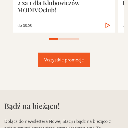
2 za 1 dla Klubowiczów
D
MODIVOclub!
do 08.08
do 
Wszystkie promocje
Bądź na bieżąco!
Dołącz do newslettera Nowej Stacji i bądź na bieżąco z
najnowszymi promocjami oraz wydarzeniami. To