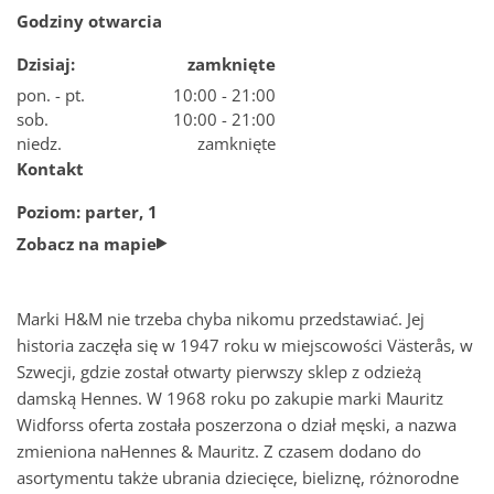
Godziny otwarcia
Jak dojadę do Nowej Stacji
Dzisiaj:
zamknięte
pon. - pt.
10:00 - 21:00
sob.
10:00 - 21:00
Parking w Nowej Stacji Pruszków
niedz.
zamknięte
Kontakt
Plan centrum
Poziom: parter, 1
Zobacz na mapie
Sala konferencyjna
Marki H&M nie trzeba chyba nikomu przedstawiać. Jej
Szukaj
historia zaczęła się w 1947 roku w miejscowości Västerås, w
Szwecji, gdzie został otwarty pierwszy sklep z odzieżą
damską Hennes. W 1968 roku po zakupie marki Mauritz
Widforss oferta została poszerzona o dział męski, a nazwa
zmieniona naHennes & Mauritz. Z czasem dodano do
asortymentu także ubrania dziecięce, bieliznę, różnorodne