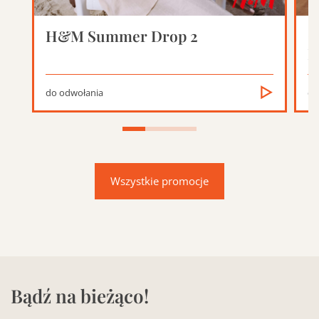
H&M Summer Drop 2
O
H
do odwołania
do
Wszystkie promocje
Bądź na bieżąco!