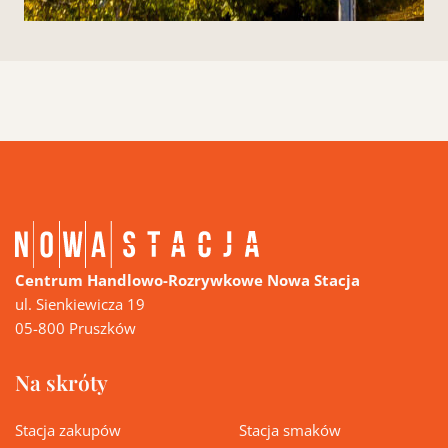
Centrum Handlowo-Rozrywkowe Nowa Stacja
ul. Sienkiewicza 19
05-800 Pruszków
Na skróty
Stacja zakupów
Stacja smaków