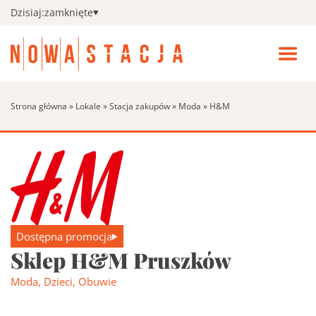
Dzisiaj:
zamknięte
Zamk
men
Wszystkie sklepy
Pokaż
Otwó
podm
menu
Wszys
Kino
Strona główna
»
Lokale
»
Stacja zakupów
»
Moda
»
H&M
sklepy
Fitness
Search:
Szukaj
Promocje
Aktualności i wydarzenia
Pokaż
Dostępna promocja
podm
Sklep H&M Pruszków
Aktual
Udogodnienia
i
Moda
,
Dzieci
,
Obuwie
wydar
Godziny otwarcia