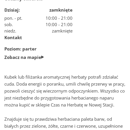
Dzisiaj:
zamknięte
Jak dojadę do Nowej Stacji
pon. - pt.
10:00 - 21:00
sob.
10:00 - 21:00
niedz.
zamknięte
Parking w Nowej Stacji Pruszków
Kontakt
Poziom: parter
Plan centrum
Zobacz na mapie
Sala konferencyjna
Kubek lub filiżanka aromatycznej herbaty potrafi zdziałać
cuda. Doda energii o poranku, umili chwilę przerwy w pracy,
Szukaj
pozwoli cieszyć się wieczornym odpoczynkiem. Wszystko co
jest niezbędne do przygotowania herbacianego naparu
można kupić w sklepie Czas na Herbatę w Nowej Stacji.
Znajduje się tu prawdziwa herbaciana paleta barw, od
białych przez zielone, żółte, czarne i czerwone, uzupełnione