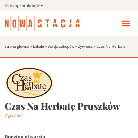
Dzisiaj:
zamknięte
Zamk
men
Wszystkie sklepy
Pokaż
Otwó
podm
menu
Wszys
Kino
Strona główna
»
Lokale
»
Stacja zakupów
»
Żywność
»
Czas Na Herbatę
sklepy
Fitness
Search:
Szukaj
Promocje
Aktualności i wydarzenia
Pokaż
Czas Na Herbatę Pruszków
podm
Aktual
Żywność
Udogodnienia
i
wydar
Godziny otwarcia
Godziny otwarcia