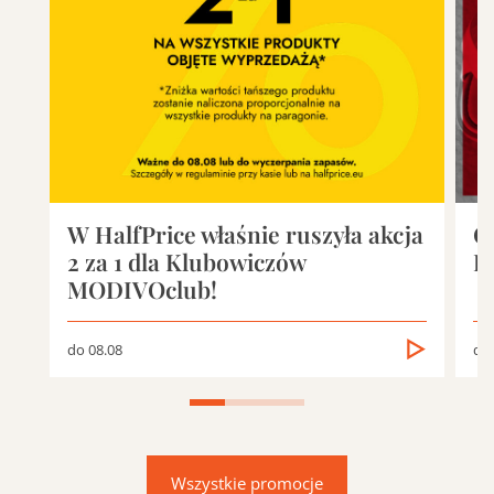
W HalfPrice właśnie ruszyła akcja
O
2 za 1 dla Klubowiczów
D
MODIVOclub!
do 08.08
do 
Wszystkie promocje